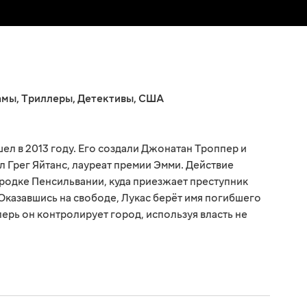
амы
,
Триллеры
,
Детективы
,
США
л в 2013 году. Его создали Джонатан Троппер и
 Грег Яйтанс, лауреат премии Эмми. Действие
родке Пенсильвании, куда приезжает преступник
. Оказавшись на свободе, Лукас берёт имя погибшего
перь он контролирует город, используя власть не