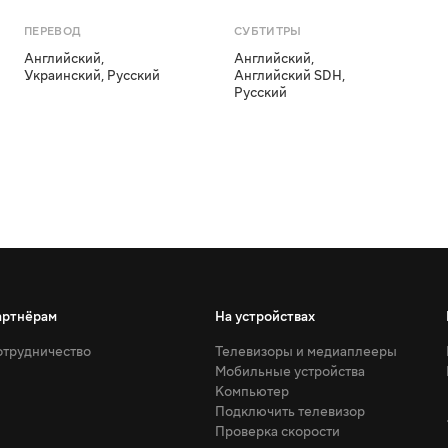
ПЕРЕВОД
СУБТИТРЫ
Английский
,
Английский
,
Украинский
,
Русский
Английский SDH
,
Русский
артнёрам
На устройствах
трудничество
Телевизоры и медиаплееры
Мобильные устройства
Компьютер
Подключить телевизор
Проверка скорости