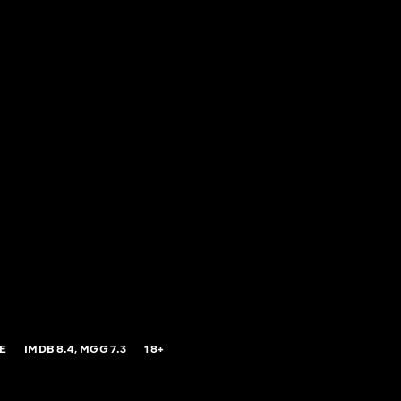
E
IMDB
8.4,
MGG
7.3
18+