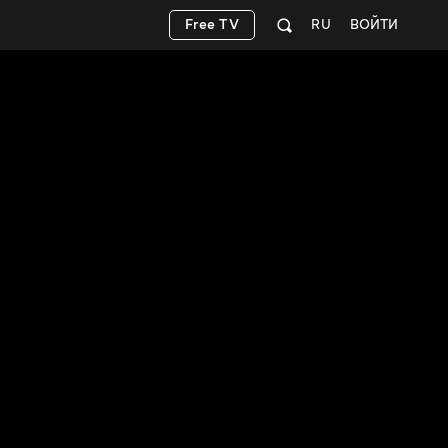
Free TV
RU
ВОЙТИ