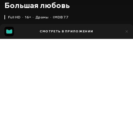
Большая любовь
Full HD
16+
Драмы
IMDB 7.7
IMDB
MGG
2 тыс.
СМОТРЕТЬ В ПРИЛОЖЕНИИ
343
7.7
5.7
Добавлено в избранное
ПОДЕЛИТЬСЯ
Big Love
2006 - 2011
,
США
Драмы
Facebook
ПЕРЕВОД
,
,
Английский
Украинский
Русский
Скопировать ссылку
СУБТИТРЫ
,
,
Английский
Украинский
Русский
ДОСТУПНО
iOS,
Android,
Smart TV,
Консоли,
Медиа плеер