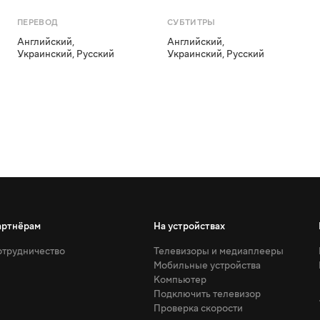
ПЕРЕВОД
СУБТИТРЫ
Английский
,
Английский
,
Украинский
,
Русский
Украинский
,
Русский
артнёрам
На устройствах
трудничество
Телевизоры и медиаплееры
Мобильные устройства
Компьютер
Подключить телевизор
Проверка скорости