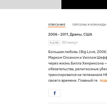
ОПИСАНИЕ
ПЕРСОНЫ И КОМАНДЫ
2006 - 2011
,
Драмы
,
США
50 минут
Full HD
Большая любовь (Big Love, 2006
Марком Олсеном и Уиллом Шефф
через жизнь Билла Хенриксона —
обязательства, религиозные убе
транслировался на телеканале H
своего времени. Главный ге
ПОД