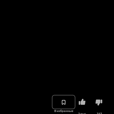
В избранные
2 тыс.
343