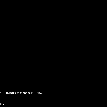
E
IMDB
7.7,
MGG
5.7
16+
вь