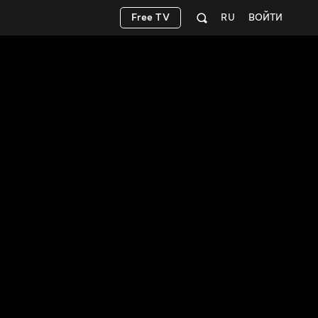
Free TV
RU
ВОЙТИ