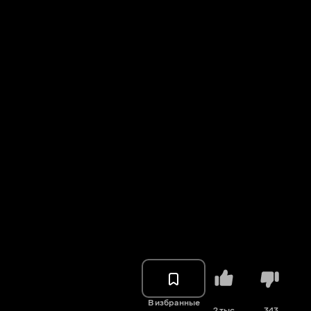
В избранные
2 тыс.
343