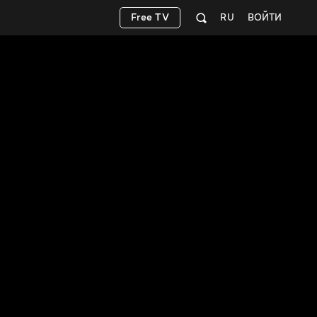
Free TV
RU
ВОЙТИ