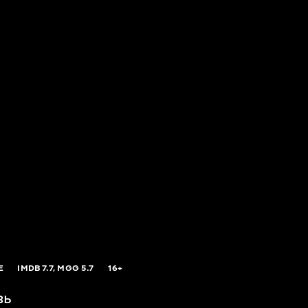
E
IMDB
7.7,
MGG
5.7
16+
вь