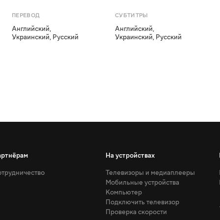
ПЕРЕВОД
СУБТИТРЫ
Английский
,
Английский
,
Украинский
,
Русский
Украинский
,
Русский
артнёрам
На устройствах
трудничество
Телевизоры и медиаплееры
Мобильные устройства
Компьютер
Подключить телевизор
Проверка скорости