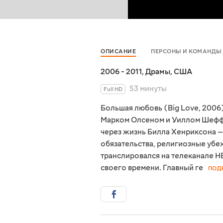
ОПИСАНИЕ
ПЕРСОНЫ И КОМАНДЫ
2006 - 2011
,
Драмы
,
США
53 минуты
Full HD
Большая любовь (Big Love, 2006
Марком Олсеном и Уиллом Шефф
через жизнь Билла Хенриксона —
обязательства, религиозные убе
транслировался на телеканале H
своего времени. Главный ге
ПОД