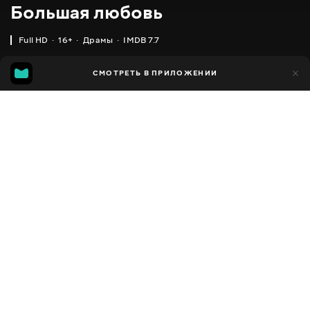
Большая любовь
Full HD
16+
Драмы
IMDB 7.7
IMDB
MGG
2 тыс.
СМОТРЕТЬ В ПРИЛОЖЕНИИ
343
7.7
5.7
Добавлено в избранное
ПОДЕЛИТЬСЯ
Big Love
2006 - 2011
,
США
Драмы
Facebook
ПЕРЕВОД
,
,
Английский
Украинский
Русский
Скопировать ссылку
СУБТИТРЫ
,
,
Английский
Украинский
Русский
ДОСТУПНО
iOS,
Android,
Smart TV,
Консоли,
Медиа плеер