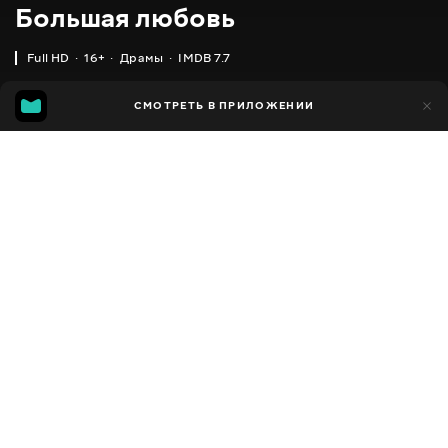
Большая любовь
Full HD
16+
Драмы
IMDB 7.7
IMDB
MGG
2 тыс.
СМОТРЕТЬ В ПРИЛОЖЕНИИ
343
7.7
5.7
Добавлено в избранное
ПОДЕЛИТЬСЯ
Big Love
2006 - 2011
,
США
Драмы
Facebook
ПЕРЕВОД
,
,
Английский
Украинский
Русский
Скопировать ссылку
СУБТИТРЫ
,
,
Английский
Украинский
Русский
ДОСТУПНО
iOS,
Android,
Smart TV,
Консоли,
Медиа плеер