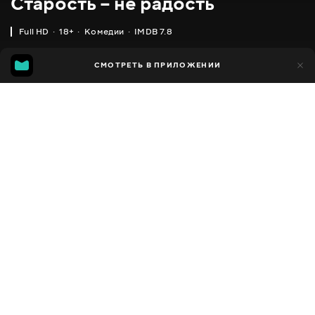
Старость – не радость
Full HD
18+
Комедии
IMDB 7.8
IMDB
MGG
220
СМОТРЕТЬ В ПРИЛОЖЕНИИ
64
7.8
4.7
Добавлено в избранное
ПОДЕЛИТЬСЯ
Getting On
2013 - 2016
,
США
Комедии
Facebook
ПЕРЕВОД
,
,
Английский
Украинский
Русский
Скопировать ссылку
СУБТИТРЫ
,
,
Английский
Украинский
Русский
ДОСТУПНО
iOS,
Android,
Smart TV,
Консоли,
Медиа плеер