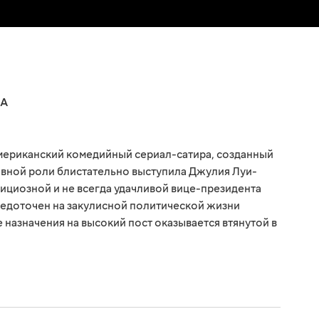
А
мериканский комедийный сериал-сатира, созданный
авной роли блистательно выступила Джулия Луи-
ициозной и не всегда удачливой вице-президента
доточен на закулисной политической жизни
 назначения на высокий пост оказывается втянутой в