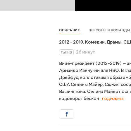
ОПИСАНИЕ
ПЕРСОНЫ И КОМАНДЫ
2012 - 2019
,
Комедии
,
Драмы
,
СШ
26 минут
Full HD
Вице-президент (2012–2019) — а
Армандо Ианнуччи для HBO. В гл
Дрейфус, воплотившая образ амб
США Селины Майер. Сюжет сосре
Вашингтона. Селина Майер после
водоворот бескон
ПОДРОБНЕЕ