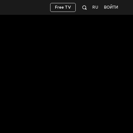
Free TV
RU
ВОЙТИ