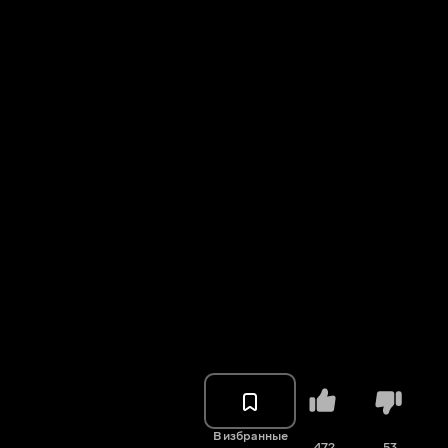
В избранные
472
53