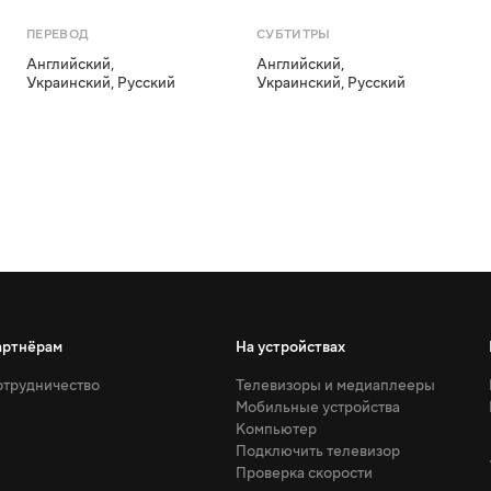
ПЕРЕВОД
СУБТИТРЫ
Английский
,
Английский
,
Украинский
,
Русский
Украинский
,
Русский
артнёрам
На устройствах
трудничество
Телевизоры и медиаплееры
Мобильные устройства
Компьютер
Подключить телевизор
Проверка скорости