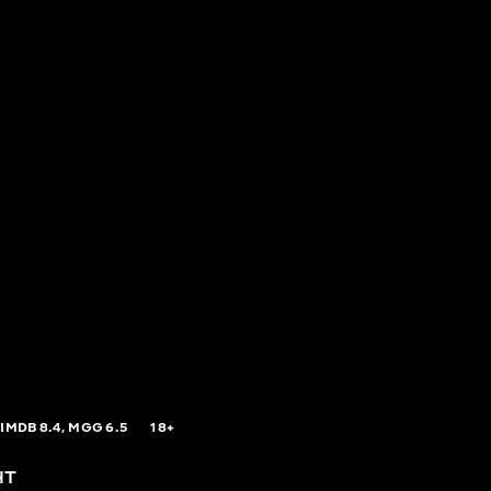
IMDB
8.4,
MGG
6.5
18+
нт