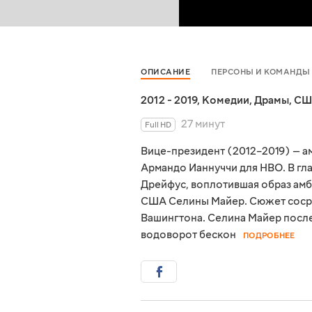
ОПИСАНИЕ
ПЕРСОНЫ И КОМАНДЫ
2012 - 2019
,
Комедии
,
Драмы
,
СШ
27 минут
Full HD
Вице-президент (2012–2019) — а
Армандо Ианнуччи для HBO. В гл
Дрейфус, воплотившая образ амб
США Селины Майер. Сюжет сосре
Вашингтона. Селина Майер после
водоворот бескон
ПОДРОБНЕЕ