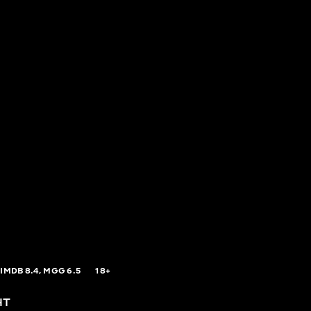
IMDB
8.4,
MGG
6.5
18+
нт