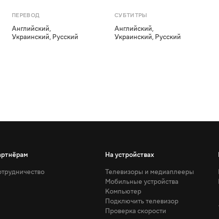
ПЕРЕВОД
СУБТИТРЫ
Английский
,
Английский
,
Украинский
,
Русский
Украинский
,
Русский
артнёрам
На устройствах
трудничество
Телевизоры и медиаплееры
Мобильные устройства
Компьютер
Подключить телевизор
Проверка скорости