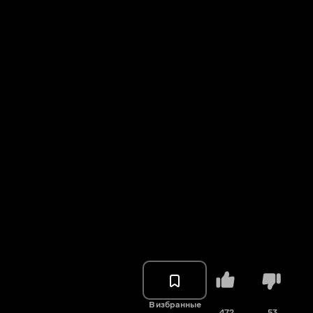
В избранные
472
53