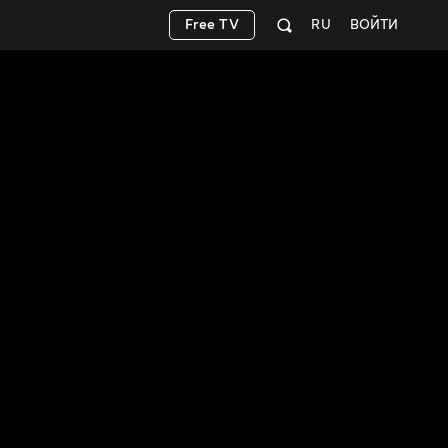
Free TV
RU
ВОЙТИ