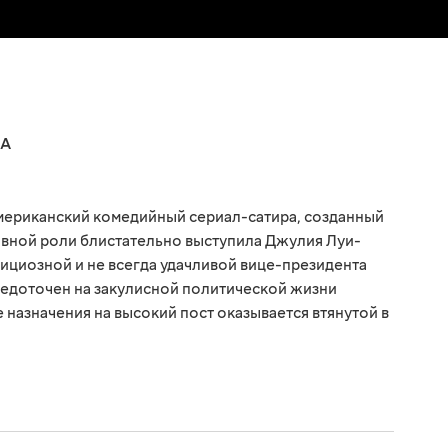
А
мериканский комедийный сериал-сатира, созданный
авной роли блистательно выступила Джулия Луи-
ициозной и не всегда удачливой вице-президента
доточен на закулисной политической жизни
 назначения на высокий пост оказывается втянутой в