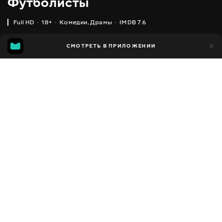
Футболисты
Full HD
18+
Комедии
,
Драмы
IMDB 7.6
IMDB
MGG
6 тыс.
СМОТРЕТЬ В ПРИЛОЖЕНИИ
572
7.6
7.3
Добавлено в избранное
ПОДЕЛИТЬСЯ
Ballers
2015 - 2019
,
США
Комедии
,
Драмы
,
Спортивные
Facebook
ПЕРЕВОД
,
,
Английский
Украинский
Русский
Скопировать ссылку
СУБТИТРЫ
,
,
Английский
Украинский
Русский
ДОСТУПНО
iOS,
Android,
Smart TV,
Консоли,
Медиа плеер