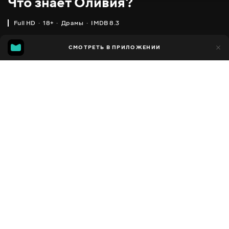
Что знает Оливия?
Full HD
18+
Драмы
IMDB 8.3
IMDB
MGG
2 тыс.
СМОТРЕТЬ В ПРИЛОЖЕНИИ
97
8.3
7.7
Добавлено в избранное
ПОДЕЛИТЬСЯ
Olive Kitteridge
2014
,
США
Драмы
Facebook
ПЕРЕВОД
,
,
Английский
Украинский
Русский
Скопировать ссылку
СУБТИТРЫ
,
,
Английский
Украинский
Русский
ДОСТУПНО
iOS,
Android,
Smart TV,
Консоли,
Медиа плеер