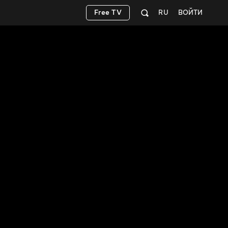
Free TV
RU
ВОЙТИ