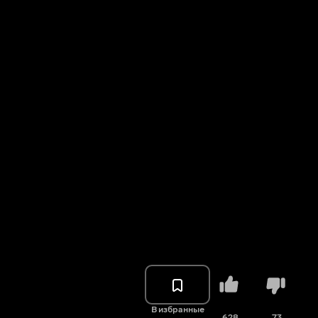
В избранные
628
73