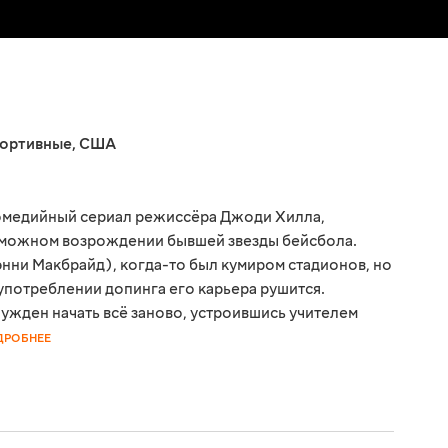
ортивные
,
США
комедийный сериал режиссёра Джоди Хилла,
зможном возрождении бывшей звезды бейсбола.
энни Макбрайд), когда-то был кумиром стадионов, но
употреблении допинга его карьера рушится.
нужден начать всё заново, устроившись учителем
ДРОБНЕЕ