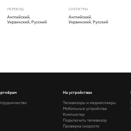
ПЕРЕВОД
СУБТИТРЫ
Английский
,
Английский
,
Украинский
,
Русский
Украинский
,
Русский
артнёрам
На устройствах
трудничество
Телевизоры и медиаплееры
Мобильные устройства
Компьютер
Подключить телевизор
Проверка скорости