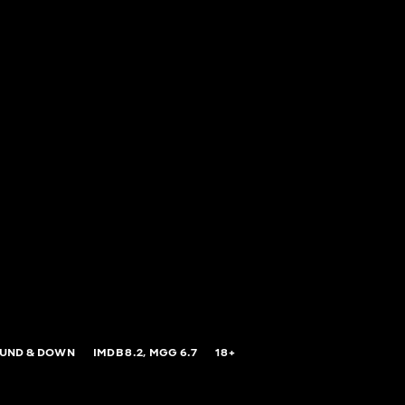
UND & DOWN
IMDB
8.2,
MGG
6.7
18+