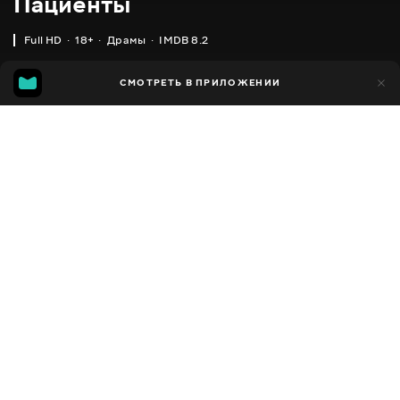
Пациенты
Full HD
18+
Драмы
IMDB 8.2
IMDB
MGG
2 тыс.
СМОТРЕТЬ В ПРИЛОЖЕНИИ
228
8.2
7.0
Добавлено в избранное
ПОДЕЛИТЬСЯ
In Treatment
2008 - 2021
,
США
Драмы
Facebook
ПЕРЕВОД
,
,
Английский
Украинский
Русский
Скопировать ссылку
СУБТИТРЫ
,
Украинский
Русский
ДОСТУПНО
iOS,
Android,
Smart TV,
Консоли,
Медиа плеер