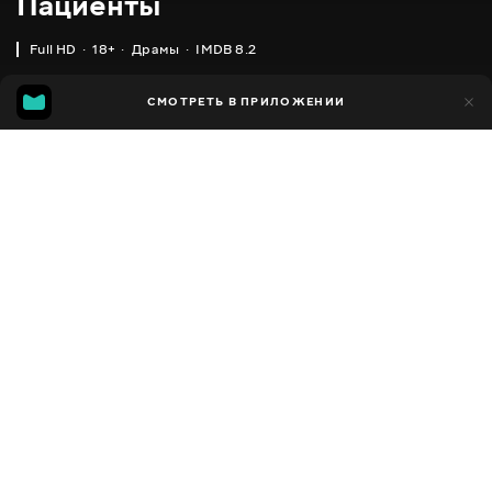
Пациенты
Full HD
18+
Драмы
IMDB 8.2
IMDB
MGG
2 тыс.
СМОТРЕТЬ В ПРИЛОЖЕНИИ
228
8.2
7.0
Добавлено в избранное
ПОДЕЛИТЬСЯ
In Treatment
2008 - 2021
,
США
Драмы
Facebook
ПЕРЕВОД
,
,
Английский
Украинский
Русский
Скопировать ссылку
СУБТИТРЫ
,
Украинский
Русский
ДОСТУПНО
iOS,
Android,
Smart TV,
Консоли,
Медиа плеер