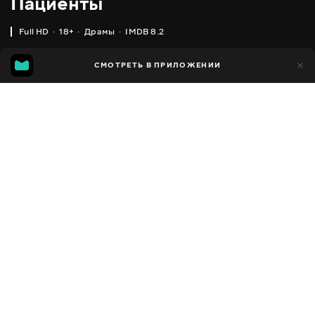
Пациенты
Full HD
18+
Драмы
IMDB 8.2
IMDB
MGG
2 тыс.
СМОТРЕТЬ В ПРИЛОЖЕНИИ
228
8.2
7.0
Добавлено в избранное
ПОДЕЛИТЬСЯ
In Treatment
2008 - 2021
,
США
Драмы
Facebook
ПЕРЕВОД
,
,
Английский
Украинский
Русский
Скопировать ссылку
СУБТИТРЫ
,
,
Английский
Украинский
Русский
ДОСТУПНО
iOS,
Android,
Smart TV,
Консоли,
Медиа плеер