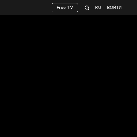
Free TV
RU
ВОЙТИ