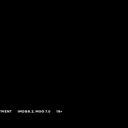
ATMENT
IMDB
8.2,
MGG
7.0
18+