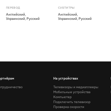
ПЕРЕВОД
СУБТИТРЫ
Английский
,
Английский
,
Украинский
,
Русский
Украинский
,
Русский
артнёрам
На устройствах
трудничество
Телевизоры и медиаплееры
Мобильные устройства
Компьютер
Подключить телевизор
Проверка скорости