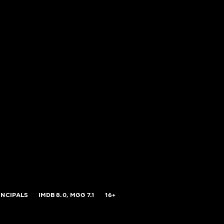
INCIPALS
IMDB
8.0,
MGG
7.1
16+