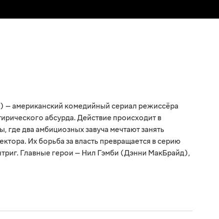
017) — американский комедийный сериал режиссёра
тирического абсурда. Действие происходит в
где два амбициозных завуча мечтают занять
тора. Их борьба за власть превращается в серию
нтриг. Главные герои — Нил Гэмби (Дэнни МакБрайд),