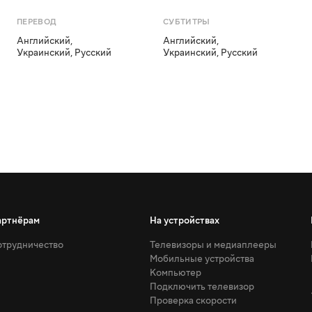
ПЕРЕВОД
СУБТИТРЫ
Английский
,
Английский
,
Украинский
,
Русский
Украинский
,
Русский
артнёрам
На устройствах
трудничество
Телевизоры и медиаплееры
Мобильные устройства
Компьютер
Подключить телевизор
Проверка скорости