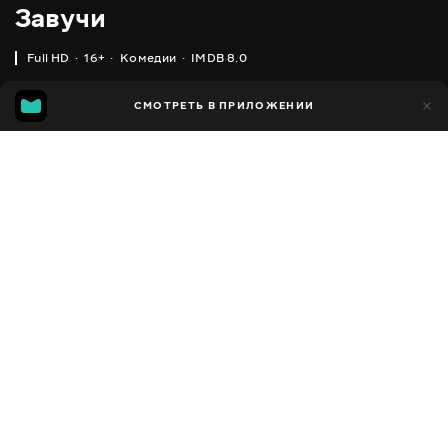
Завучи
Full HD
16+
Комедии
IMDB 8.0
IMDB
MGG
1 тыс.
СМОТРЕТЬ В ПРИЛОЖЕНИИ
150
8.0
7.1
Добавлено в избранное
ПОДЕЛИТЬСЯ
Vice Principals
2016 - 2017
,
США
Комедии
Facebook
ПЕРЕВОД
,
,
Английский
Украинский
Русский
Скопировать ссылку
СУБТИТРЫ
,
,
Английский
Украинский
Русский
ДОСТУПНО
iOS,
Android,
Smart TV,
Консоли,
Медиа плеер