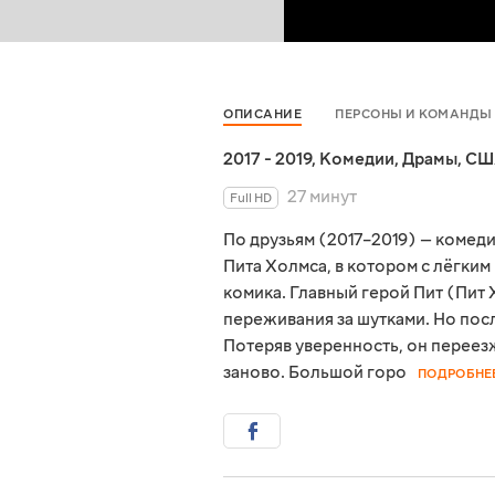
ОПИСАНИЕ
ПЕРСОНЫ И КОМАНДЫ
2017 - 2019
,
Комедии
,
Драмы
,
СШ
27 минут
Full HD
По друзьям (2017–2019) — комед
Пита Холмса, в котором с лёгки
комика. Главный герой Пит (Пит
переживания за шутками. Но пос
Потеряв уверенность, он переезж
заново. Большой горо
ПОДРОБНЕ