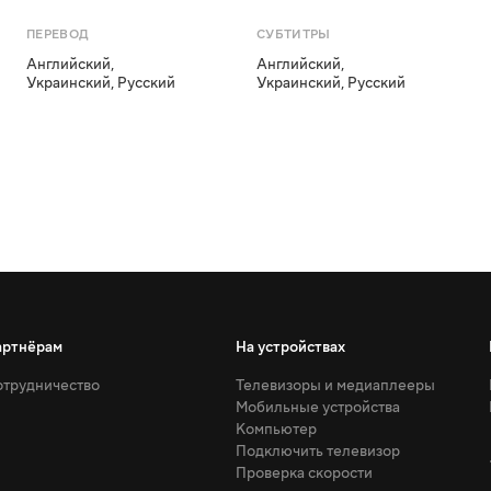
ПЕРЕВОД
СУБТИТРЫ
Английский
,
Английский
,
Украинский
,
Русский
Украинский
,
Русский
артнёрам
На устройствах
трудничество
Телевизоры и медиаплееры
Мобильные устройства
Компьютер
Подключить телевизор
Проверка скорости