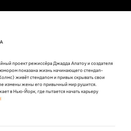
А
ийный проект режиссёра Джадда Апатоу и создателя
м юмором показана жизнь начинающего стендап-
 Холмс) живёт стендапом и привык скрывать свои
ле измены жены его привычный мир рушится.
ает в Нью-Йорк, где пытается начать карьеру
Е