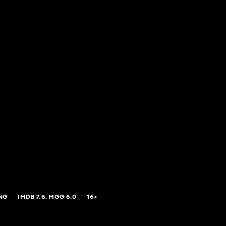
NG
IMDB
7.6,
MGG
6.0
16+