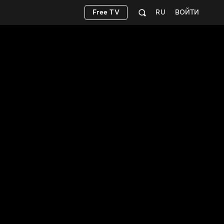
Free TV
RU
ВОЙТИ