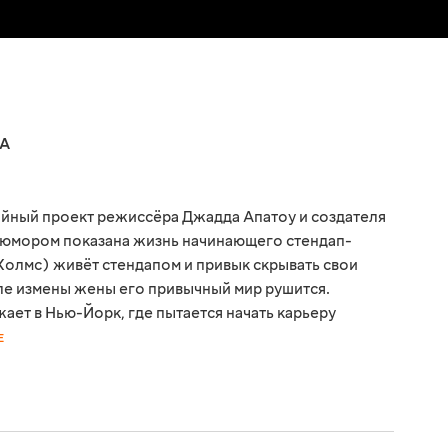
А
ийный проект режиссёра Джадда Апатоу и создателя
м юмором показана жизнь начинающего стендап-
 Холмс) живёт стендапом и привык скрывать свои
ле измены жены его привычный мир рушится.
ает в Нью-Йорк, где пытается начать карьеру
Е