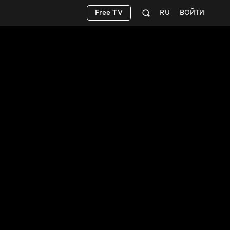
Free TV
RU
ВОЙТИ