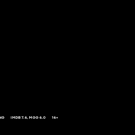
NG
IMDB
7.6,
MGG
6.0
16+