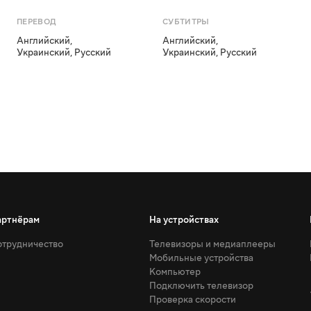
ПЕРЕВОД
СУБТИТРЫ
Английский
,
Английский
,
Украинский
,
Русский
Украинский
,
Русский
артнёрам
На устройствах
трудничество
Телевизоры и медиаплееры
Мобильные устройства
Компьютер
Подключить телевизор
Проверка скорости