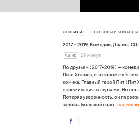
ОПИСАНИЕ
ПЕРСОНЫ И КОМАНДЫ
2017 - 2019
,
Комедии
,
Драмы
,
СШ
29 минут
Full HD
По друзьям (2017–2019) — комед
Пита Холмса, в котором с лёгки
комика. Главный герой Пит (Пит
переживания за шутками. Но пос
Потеряв уверенность, он переезж
заново. Большой горо
ПОДРОБНЕ