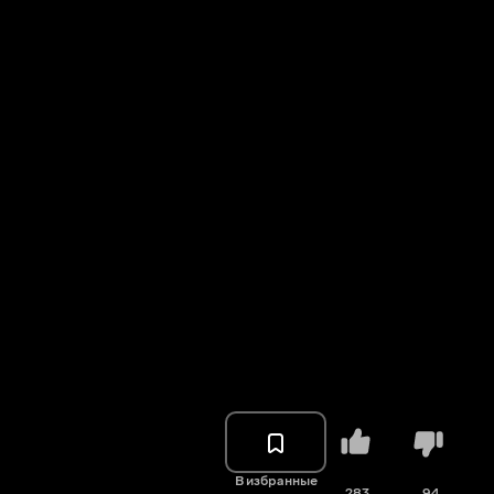
В избранные
283
94