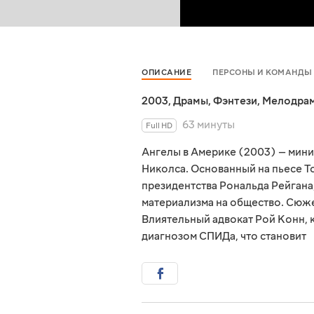
ОПИСАНИЕ
ПЕРСОНЫ И КОМАНДЫ
2003
,
Драмы
,
Фэнтези
,
Мелодра
63 минуты
Full HD
Ангелы в Америке (2003) — мини
Николса. Основанный на пьесе То
президентства Рональда Рейгана
материализма на общество. Сюже
Влиятельный адвокат Рой Конн, к
диагнозом СПИДа, что становит