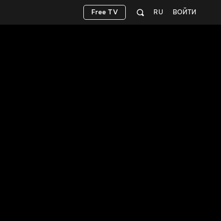
Free TV
RU
ВОЙТИ