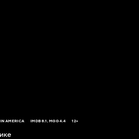
 IN AMERICA
IMDB
8.1,
MGG
4.4
12+
ике