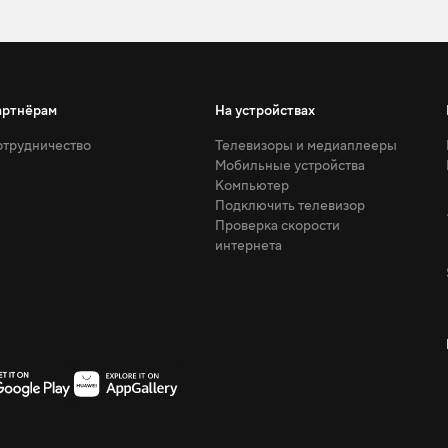
артнёрам
На устройствах
трудничество
Телевизоры и медиаплееры
Мобильные устройства
Компьютер
Подключить телевизор
Проверка скорости
интернета