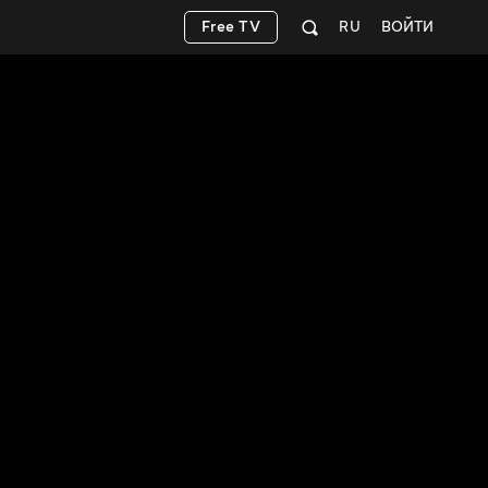
Free TV
RU
ВОЙТИ