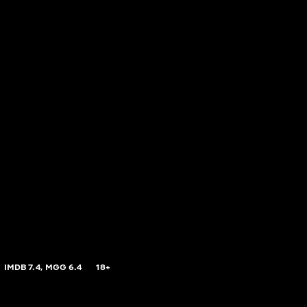
IMDB
7.4,
MGG
6.4
18+