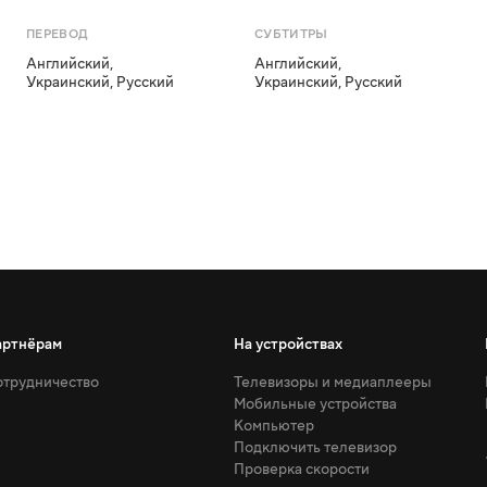
ПЕРЕВОД
СУБТИТРЫ
Английский
,
Английский
,
Украинский
,
Русский
Украинский
,
Русский
артнёрам
На устройствах
трудничество
Телевизоры и медиаплееры
Мобильные устройства
Компьютер
Подключить телевизор
Проверка скорости