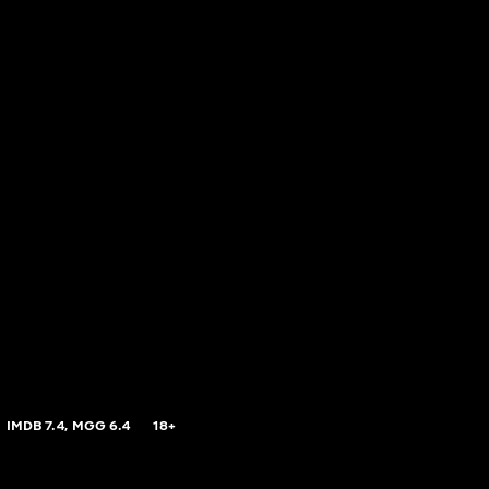
IMDB
7.4,
MGG
6.4
18+