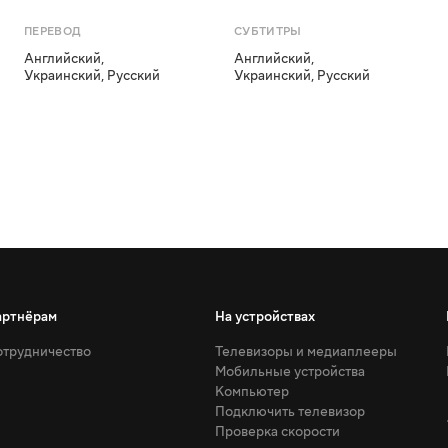
ПЕРЕВОД
СУБТИТРЫ
Английский
,
Английский
,
Украинский
,
Русский
Украинский
,
Русский
артнёрам
На устройствах
трудничество
Телевизоры и медиаплееры
Мобильные устройства
Компьютер
Подключить телевизор
Проверка скорости