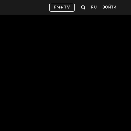
Free TV
RU
ВОЙТИ