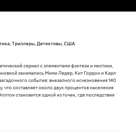
тика
,
Триллеры
,
Детективы
,
США
атический сериал с элементами фэнтези и мистики,
ановкой занимались Мими Ледер, Кит Гордон и Карл
 загадочного события: внезапного исчезновения 140
у, что составляет около двух процентов населения
плтон становится одной из точек, где последствия