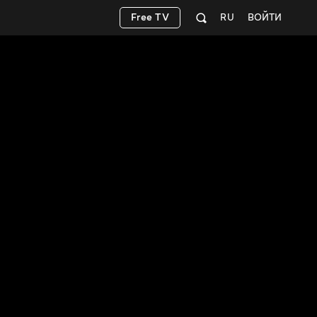
Free TV
RU
ВОЙТИ