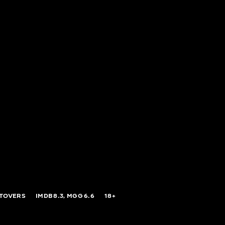
FTOVERS
IMDB
8.3,
MGG
6.6
18+