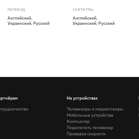
ПЕРЕВОД
СУБТИТРЫ
Английский
,
Английский
,
Украинский
,
Русский
Украинский
,
Русский
артнёрам
На устройствах
трудничество
Телевизоры и медиаплееры
Мобильные устройства
Компьютер
Подключить телевизор
Проверка скорости