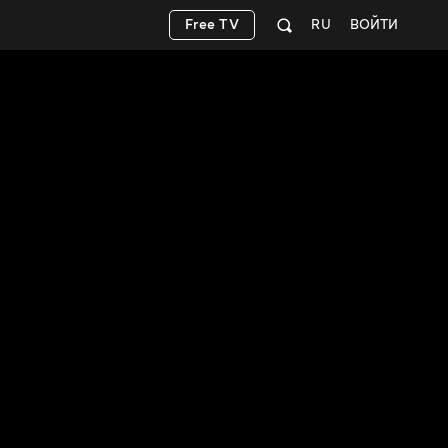
Free TV
RU
ВОЙТИ