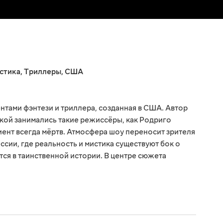
стика
,
Триллеры
,
США
нтами фэнтези и триллера, созданная в США. Автор
вкой занимались такие режиссёры, как Родриго
иент всегда мёртв. Атмосфера шоу переносит зрителя
сии, где реальность и мистика существуют бок о
тся в таинственной истории. В центре сюжета