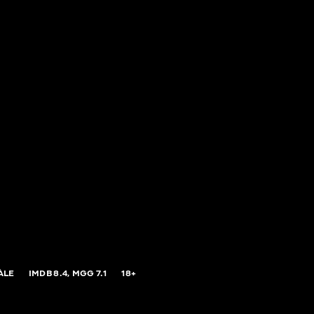
ÀLE
IMDB
8.4,
MGG
7.1
18+