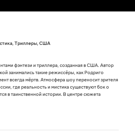
стика
,
Триллеры
,
США
нтами фэнтези и триллера, созданная в США. Автор
вкой занимались такие режиссёры, как Родриго
иент всегда мёртв. Атмосфера шоу переносит зрителя
сии, где реальность и мистика существуют бок о
тся в таинственной истории. В центре сюжета