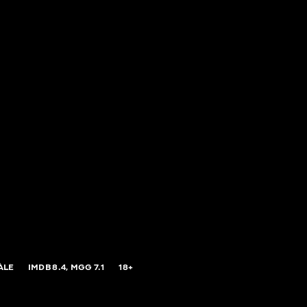
ÀLE
IMDB
8.4,
MGG
7.1
18+