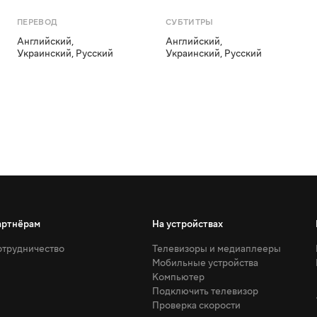
ПЕРЕВОД
СУБТИТРЫ
Английский
,
Английский
,
Украинский
,
Русский
Украинский
,
Русский
артнёрам
На устройствах
трудничество
Телевизоры и медиаплееры
Мобильные устройства
Компьютер
Подключить телевизор
Проверка скорости