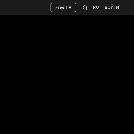
Free TV
RU
ВОЙТИ