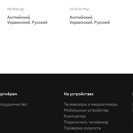
ПЕРЕВОД
СУБТИТРЫ
Английский
,
Английский
,
Украинский
,
Русский
Украинский
,
Русский
артнёрам
На устройствах
трудничество
Телевизоры и медиаплееры
Мобильные устройства
Компьютер
Подключить телевизор
Проверка скорости