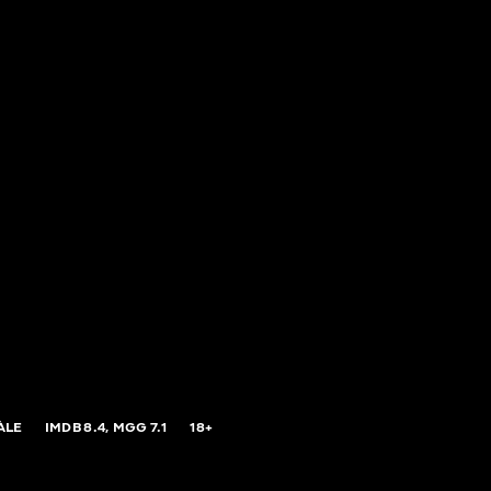
ÀLE
IMDB
8.4,
MGG
7.1
18+