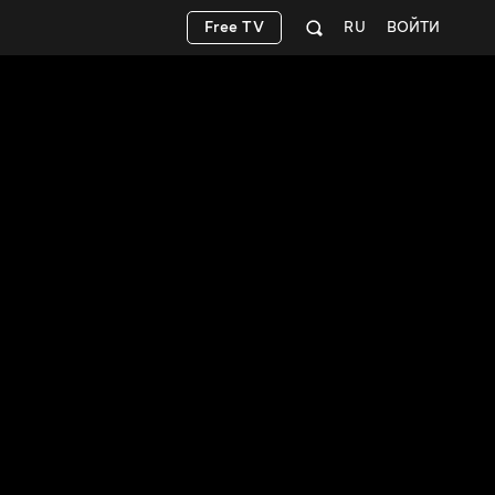
Free TV
RU
ВОЙТИ