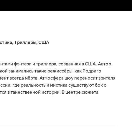
стика
,
Триллеры
,
США
нтами фэнтези и триллера, созданная в США. Автор
вкой занимались такие режиссёры, как Родриго
иент всегда мёртв. Атмосфера шоу переносит зрителя
сии, где реальность и мистика существуют бок о
тся в таинственной истории. В центре сюжета