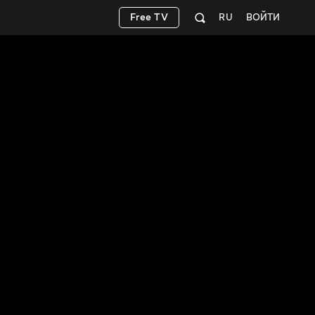
Free TV
RU
ВОЙТИ