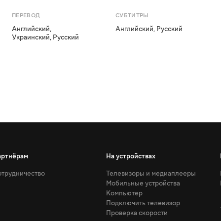
ПЕРЕВОД
СУБТИТРЫ
Английский
,
Английский
,
Русский
Украинский
,
Русский
артнёрам
На устройствах
трудничество
Телевизоры и медиаплееры
Мобильные устройства
Компьютер
Подключить телевизор
Проверка скорости