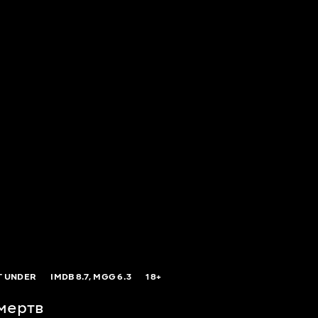
T UNDER
IMDB
8.7,
MGG
6.3
18+
 мертв