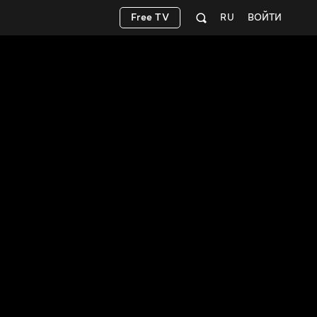
Free TV
RU
ВОЙТИ