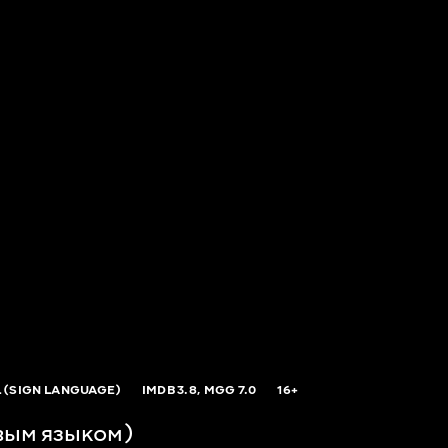
 (SIGN LANGUAGE)
IMDB
3.8,
MGG
7.0
16+
вым языком)