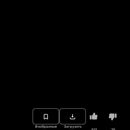
В избранные
Загрузить
513
75