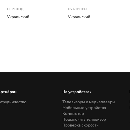
ПЕРЕВОД
СУБТИТРЫ
Украинский
Украинский
артнёрам
На устройствах
трудничество
Телевизоры и медиаплееры
Мобильные устройства
Компьютер
Подключить телевизор
Проверка скорости