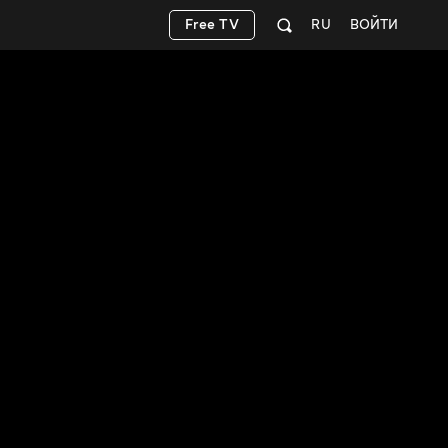
Free TV
RU
ВОЙТИ