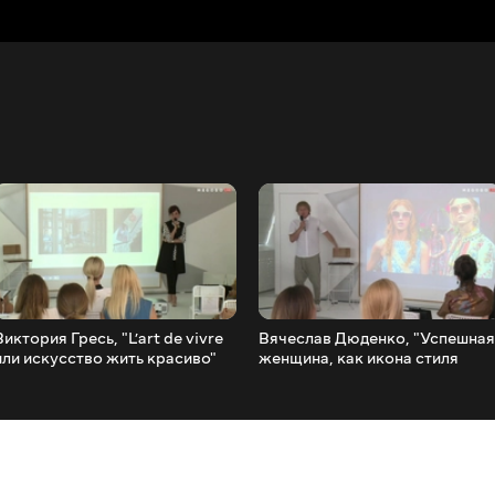
Виктория Гресь, "L’art de vivre
Вячеслав Дюденко, "Успешная
или искусство жить красиво"
женщина, как икона стиля
украинской нации"