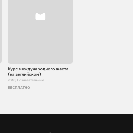
Курс международного жеста
По-своєму про IT
(на английском)
2022 - 2023
,
Познавательные
2018
,
Познавательные
БЕСПЛАТНО
БЕСПЛАТНО