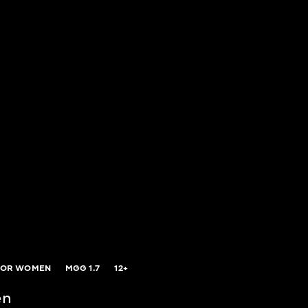
FOR WOMEN
MGG
1.7
12+
en