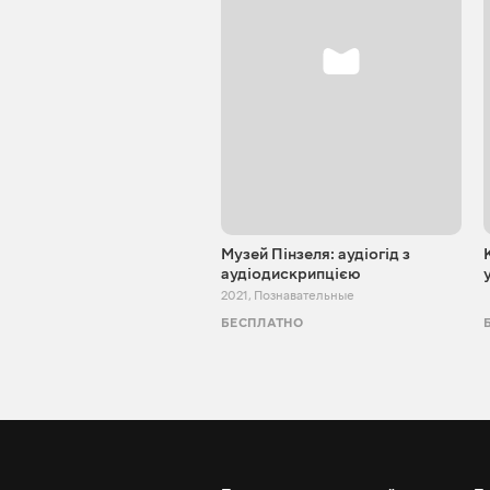
Музей Пінзеля: аудіогід з
аудіодискрипцією
2021
,
Познавательные
БЕСПЛАТНО