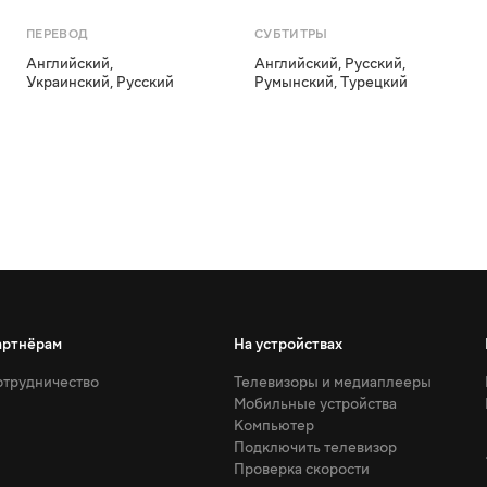
ПЕРЕВОД
СУБТИТРЫ
Английский
,
Английский
,
Русский
,
Украинский
,
Русский
Румынский
,
Турецкий
артнёрам
На устройствах
трудничество
Телевизоры и медиаплееры
Мобильные устройства
Компьютер
Подключить телевизор
Проверка скорости