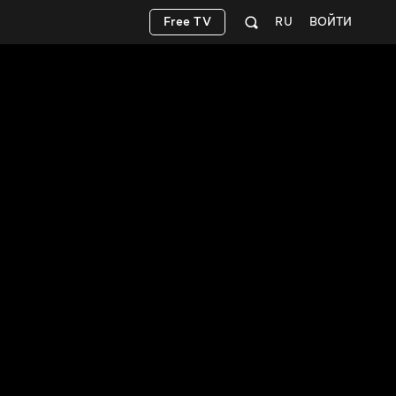
Free TV
RU
ВОЙТИ