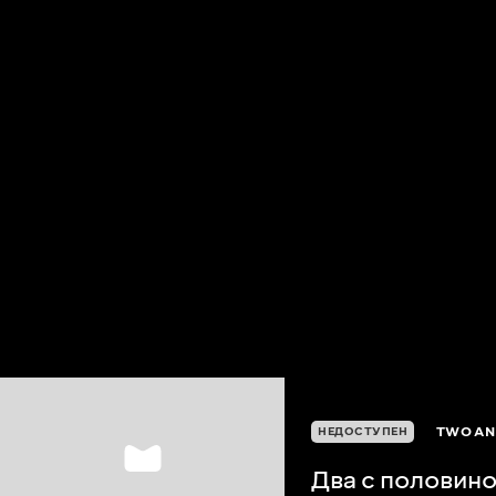
TWO AND
НЕДОСТУПЕН
Два с половино