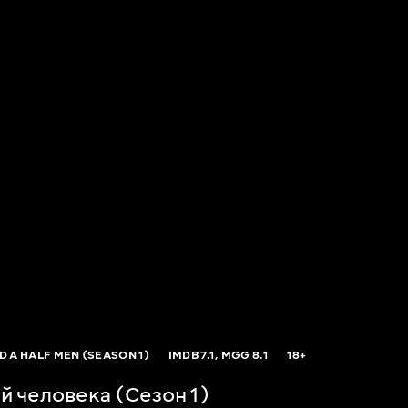
 A HALF MEN (SEASON 1)
IMDB
7.1,
MGG
8.1
18+
й человека (Сезон 1)