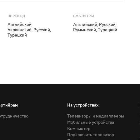
ПЕРЕВОД
СУБТИТРЫ
Английский
,
Английский
,
Русский
,
Украинский
,
Русский
,
Румынский
,
Турецкий
Турецкий
артнёрам
На устройствах
трудничество
Телевизоры и медиаплееры
Мобильные устройства
Компьютер
Подключить телевизор