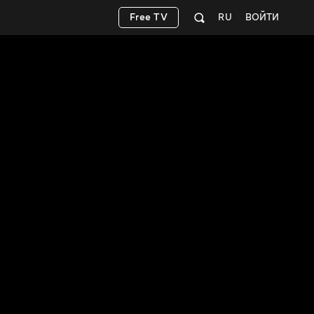
Free TV
RU
ВОЙТИ