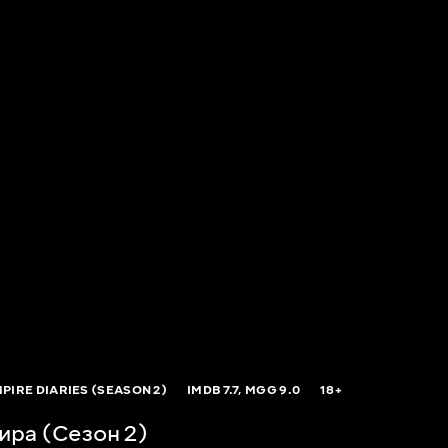
PIRE DIARIES (SEASON 2)
IMDB
7.7,
MGG
9.0
18+
ира (Сезон 2)