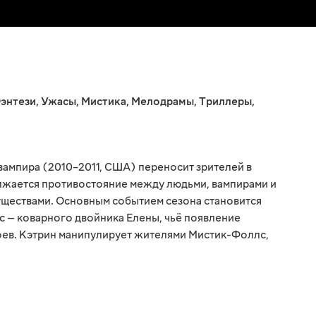
энтези
,
Ужасы
,
Мистика
,
Мелодрамы
,
Триллеры
,
вампира (2010–2011, США) переносит зрителей в
лжается противостояние между людьми, вампирами и
уществами. Основным событием сезона становится
с — коварного двойника Елены, чьё появление
роев. Кэтрин манипулирует жителями Мистик-Фоллс,