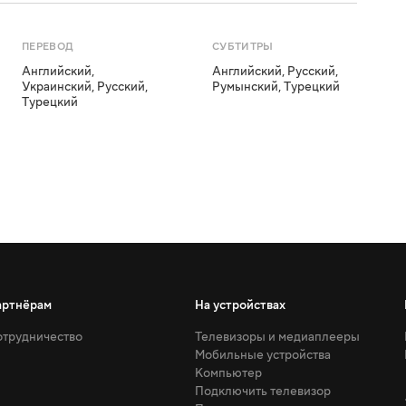
ПЕРЕВОД
СУБТИТРЫ
Английский
,
Английский
,
Русский
,
Украинский
,
Русский
,
Румынский
,
Турецкий
Турецкий
артнёрам
На устройствах
трудничество
Телевизоры и медиаплееры
Мобильные устройства
Компьютер
Подключить телевизор