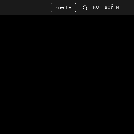
Free TV
RU
ВОЙТИ