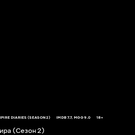
PIRE DIARIES (SEASON 2)
IMDB
7.7,
MGG
9.0
18+
ира (Сезон 2)