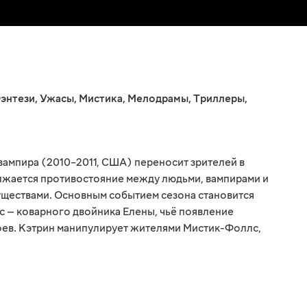
энтези
,
Ужасы
,
Мистика
,
Мелодрамы
,
Триллеры
,
вампира (2010–2011, США) переносит зрителей в
лжается противостояние между людьми, вампирами и
уществами. Основным событием сезона становится
с — коварного двойника Елены, чьё появление
роев. Кэтрин манипулирует жителями Мистик-Фоллс,