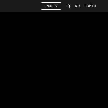
Free TV
RU
ВОЙТИ