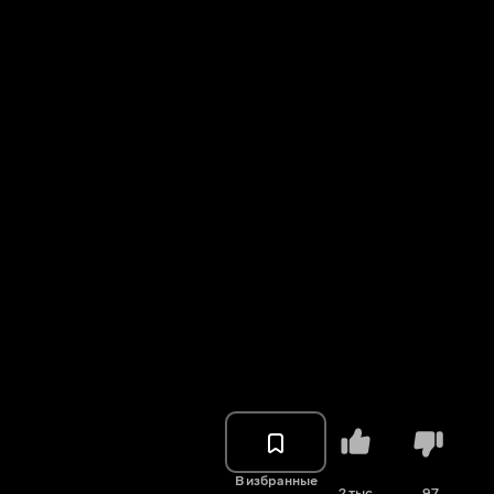
В избранные
2 тыс.
97