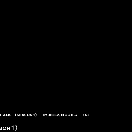
TALIST (SEASON 1)
IMDB
8.2,
MGG
8.3
16+
зон 1)