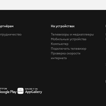
артнёрам
На устройствах
трудничество
Телевизоры и медиаплееры
Мобильные устройства
Компьютер
Подключить телевизор
Проверка скорости
интернета