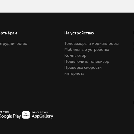
артнёрам
На устройствах
трудничество
Телевизоры и медиаплееры
Мобильные устройства
Компьютер
Подключить телевизор
Проверка скорости
интернета