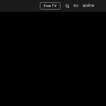
Free TV
RU
ВОЙТИ