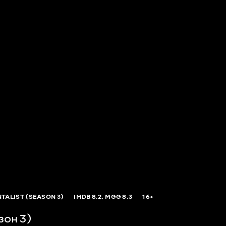
TALIST (SEASON 3)
IMDB
8.2,
MGG
8.3
16+
зон 3)