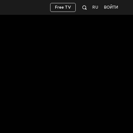
Free TV
RU
ВОЙТИ