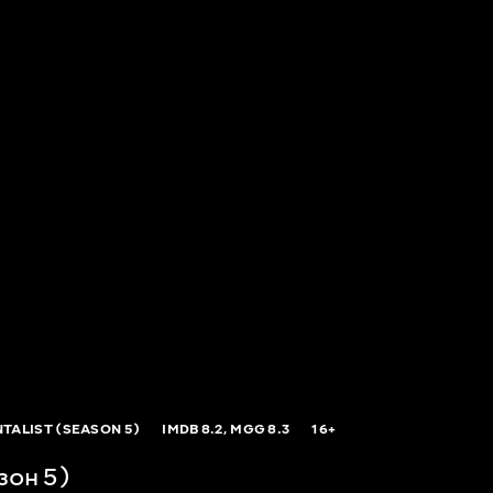
TALIST (SEASON 5)
IMDB
8.2,
MGG
8.3
16+
зон 5)