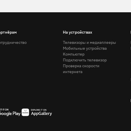
артнёрам
На устройствах
трудничество
Телевизоры и медиаплееры
Мобильные устройства
Компьютер
Подключить телевизор
Проверка скорости
интернета