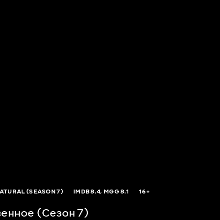
ATURAL (SEASON 7)
IMDB
8.4,
MGG
8.1
16+
енное (Сезон 7)