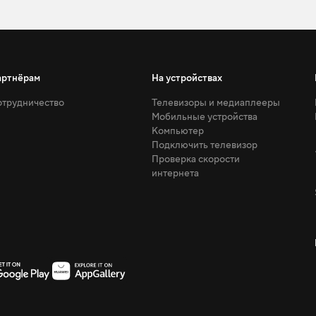
артнёрам
На устройствах
трудничество
Телевизоры и медиаплееры
Мобильные устройства
Компьютер
Подключить телевизор
Проверка скорости
интернета