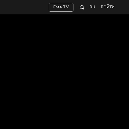
Free TV
RU
ВОЙТИ