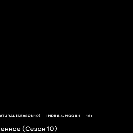
ATURAL (SEASON 10)
IMDB
8.4,
MGG
8.1
16+
енное (Сезон 10)