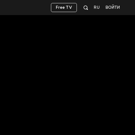
Free TV
RU
ВОЙТИ