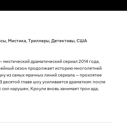
асы
,
Мистика
,
Триллеры
,
Детективы
,
США
— мистический драматический сериал 2014 года,
лейный сезон продолжает историю многолетней
дну из самых мрачных линий сериала — проклятие
В десятой главе шоу усиливается драматизм: после
сил нарушен, Кроули вновь занимает трон ада,