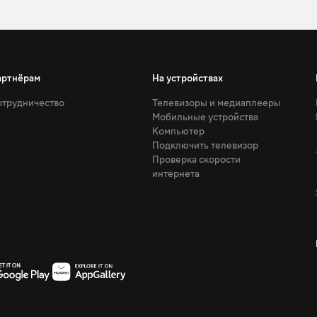
артнёрам
На устройствах
трудничество
Телевизоры и медиаплееры
Мобильные устройства
Компьютер
Подключить телевизор
Проверка скорости
интернета