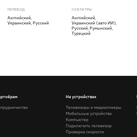
ПЕРЕВОД
СУБТИТРЫ
Английский
,
Английский
,
Украинский
,
Русский
Украинский (авто ИИ)
,
Русский
,
Румынский
,
Турецкий
артнёрам
На устройствах
трудничество
Телевизоры и медиаплееры
Мобильные устройства
Компьютер
Подключить телевизор
Проверка скорости