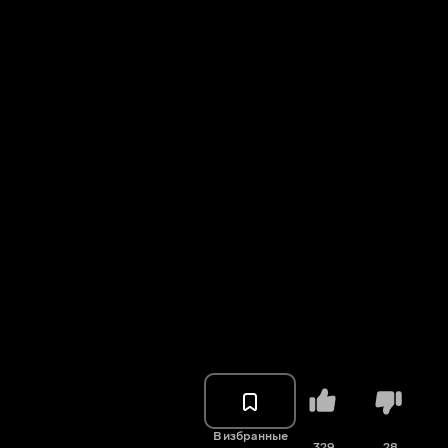
В избранные
329
28