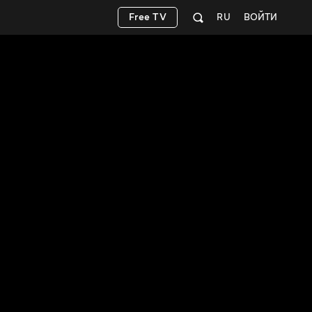
Free TV
RU
ВОЙТИ