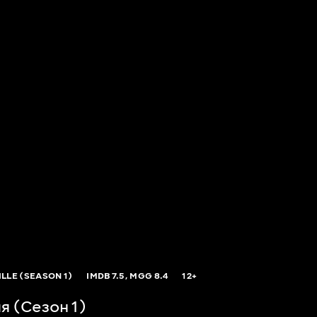
LLE (SEASON 1)
IMDB
7.5,
MGG
8.4
12+
я (Сезон 1)