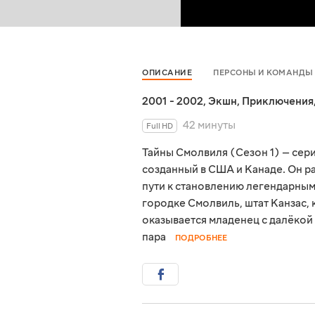
ОПИСАНИЕ
ПЕРСОНЫ И КОМАНДЫ
2001 - 2002
,
Экшн
,
Приключения
42 минуты
Full HD
Тайны Смолвиля (Сезон 1) — сери
созданный в США и Канаде. Он ра
пути к становлению легендарны
городке Смолвиль, штат Канзас,
оказывается младенец с далёкой
пара
ПОДРОБНЕЕ