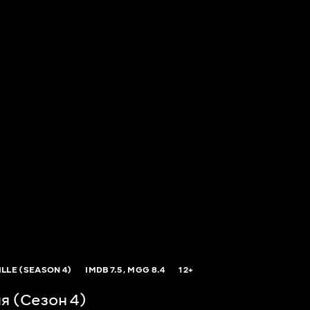
LLE (SEASON 4)
IMDB
7.5,
MGG
8.4
12+
я (Сезон 4)