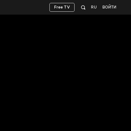
Free TV
RU
ВОЙТИ