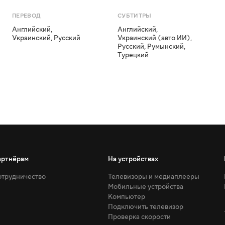
ПЕРЕВОД
СУБТИТРЫ
Английский
,
Английский
,
Украинский
,
Русский
Украинский (авто ИИ)
,
Русский
,
Румынский
,
Турецкий
артнёрам
На устройствах
трудничество
Телевизоры и медиаплееры
Мобильные устройства
Компьютер
Подключить телевизор
Проверка скорости