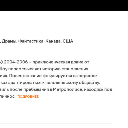
,
Драмы
,
Фантастика
,
Канада
,
США
4) 2004-2006 — приключенческая драма от
Шоу переосмысляет историю становления
иях. Повествование фокусируется на периоде
тках адаптироваться к человеческому обществу.
виль после пребывания в Метрополисе, находясь под
 личнос
ПОДРОБНЕЕ