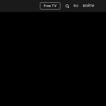
Free TV
RU
ВОЙТИ