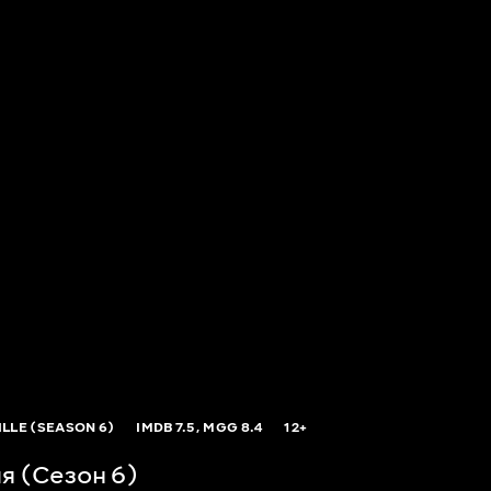
LLE (SEASON 6)
IMDB
7.5,
MGG
8.4
12+
я (Сезон 6)