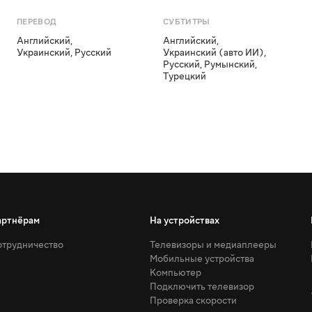
ПЕРЕВОД
СУБТИТРЫ
Английский
,
Английский
,
Украинский
,
Русский
Украинский (авто ИИ)
,
Русский
,
Румынский
,
Турецкий
артнёрам
На устройствах
трудничество
Телевизоры и медиаплееры
Мобильные устройства
Компьютер
Подключить телевизор
Проверка скорости