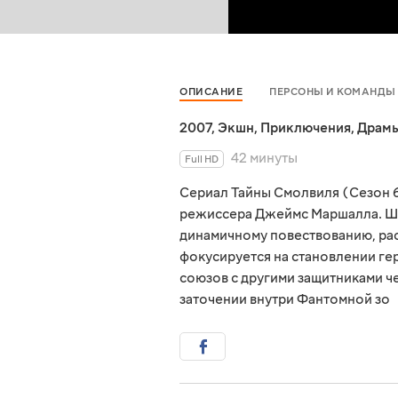
ОПИСАНИЕ
ПЕРСОНЫ И КОМАНДЫ
2007
,
Экшн
,
Приключения
,
Драм
42 минуты
Full HD
Сериал Тайны Смолвиля (Сезон 6
режиссера Джеймс Маршалла. Ше
динамичному повествованию, ра
фокусируется на становлении ге
союзов с другими защитниками че
заточении внутри Фантомной зо