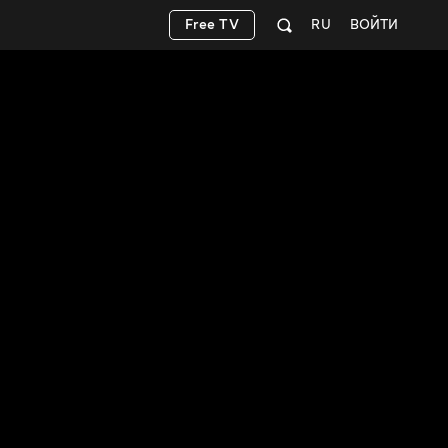
Free TV
RU
ВОЙТИ