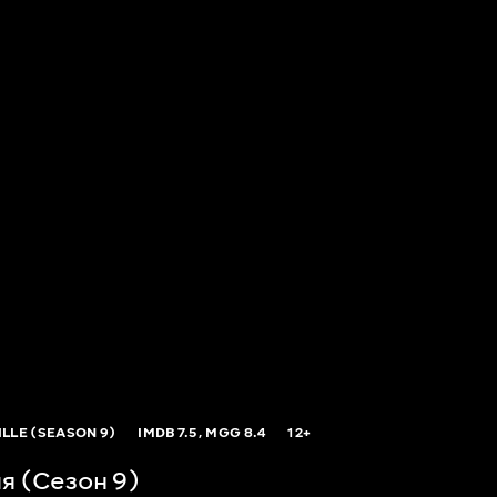
LLE (SEASON 9)
IMDB
7.5,
MGG
8.4
12+
я (Сезон 9)