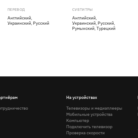
ПЕРЕВОД
СУБТИТРЫ
Английский
,
Английский
,
Украинский
,
Русский
Украинский
,
Русский
,
Румынский
,
Турецкий
артнёрам
На устройствах
трудничество
Телевизоры и медиаплееры
Мобильные устройства
Компьютер
Подключить телевизор
Проверка скорости