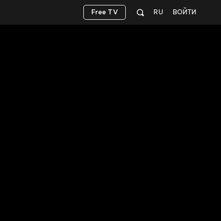
Free TV
RU
ВОЙТИ