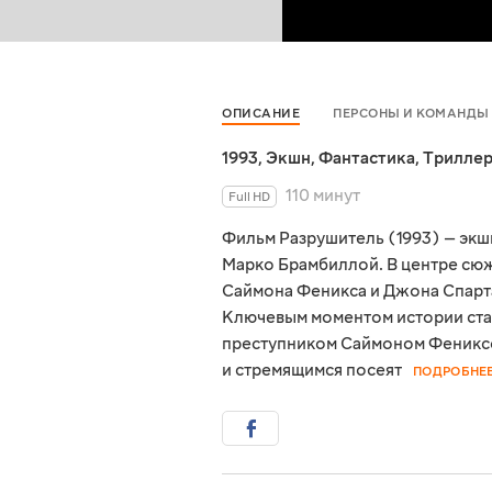
ОПИСАНИЕ
ПЕРСОНЫ И КОМАНДЫ
1993
,
Экшн
,
Фантастика
,
Трилле
110 минут
Full HD
Фильм Разрушитель (1993) — экш
Марко Брамбиллой. В центре сю
Саймона Феникса и Джона Спарта
Ключевым моментом истории ст
преступником Саймоном Фениксо
и стремящимся посеят
ПОДРОБНЕ