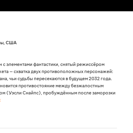
ры
,
США
н с элементами фантастики, снятый режиссёром
жета — схватка двух противоположных персонажей:
на, чьи судьбы пересекаются в будущем 2032 года.
ановится противостояние между безжалостным
м (Уэсли Снайпс), пробуждённым после заморозки
Е