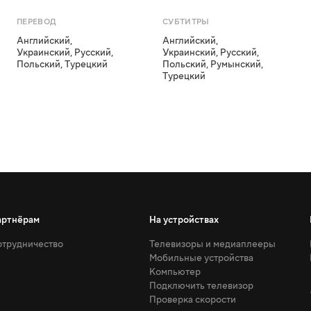
ПЕРЕВОД
СУБТИТРЫ
Английский
,
Английский
,
Украинский
,
Русский
,
Украинский
,
Русский
,
Польский
,
Турецкий
Польский
,
Румынский
,
Турецкий
артнёрам
На устройствах
трудничество
Телевизоры и медиаплееры
Мобильные устройства
Компьютер
Подключить телевизор
Проверка скорости