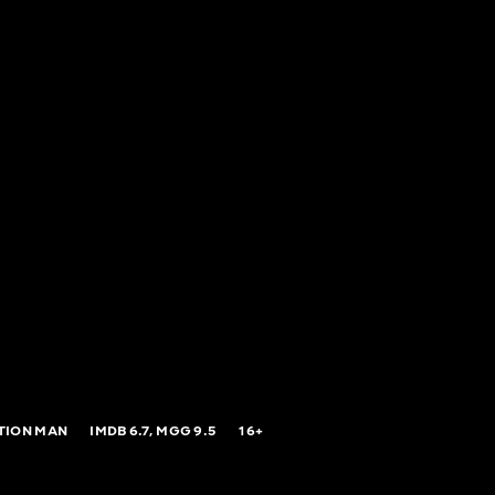
TION MAN
IMDB
6.7,
MGG
9.5
16+