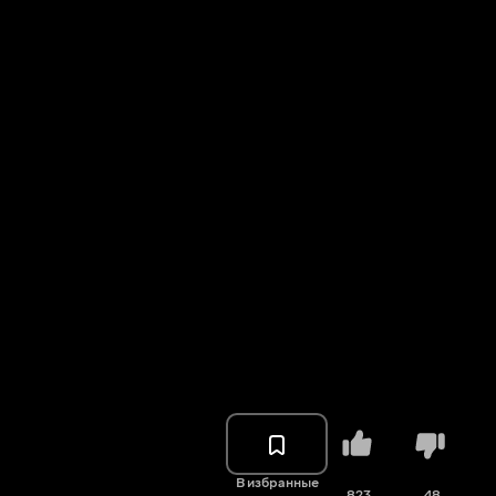
В избранные
823
48