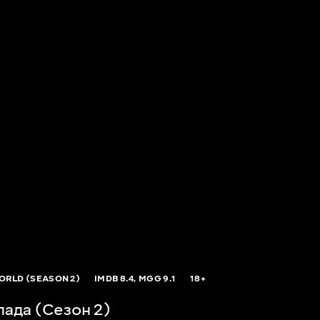
RLD (SEASON 2)
IMDB
8.4,
MGG
9.1
18+
ада (Сезон 2)