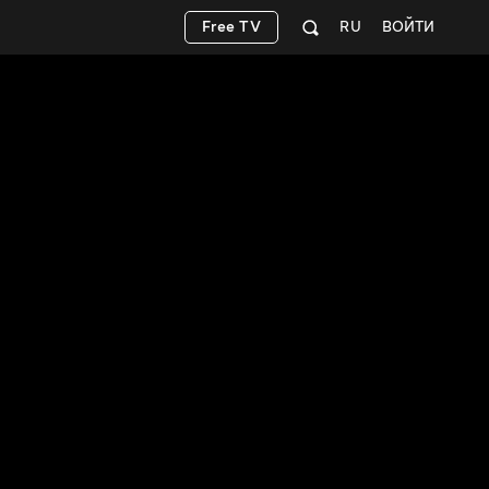
Free TV
RU
ВОЙТИ