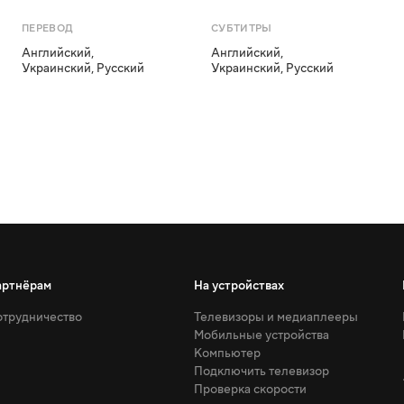
ПЕРЕВОД
СУБТИТРЫ
Английский
,
Английский
,
Украинский
,
Русский
Украинский
,
Русский
артнёрам
На устройствах
трудничество
Телевизоры и медиаплееры
Мобильные устройства
Компьютер
Подключить телевизор
Проверка скорости