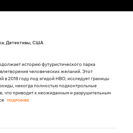
ка
,
Детективы
,
США
родолжает историю футуристического парка
овлетворения человеческих желаний. Этот
й в 2018 году под эгидой HBO, исследует границы
дроиды, некогда полностью подконтрольные
е, что приводит к неожиданным и разрушительным
се
ПОДРОБНЕЕ