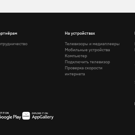
артнёрам
На устройствах
трудничество
Телевизоры и медиаплееры
Мобильные устройства
Компьютер
Подключить телевизор
Проверка скорости
интернета