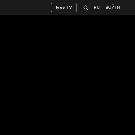
Free TV
RU
ВОЙТИ