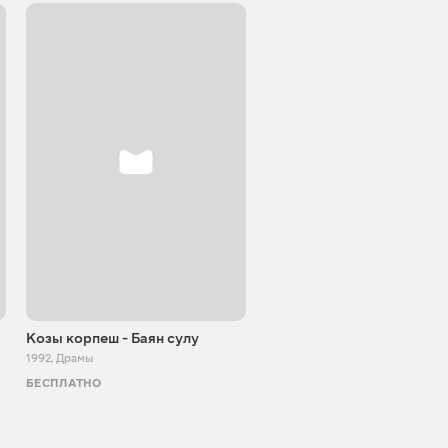
Козы корпеш - Баян сулу
Забудь обо мне
1992
,
Драмы
1993
,
Драмы
БЕСПЛАТНО
БЕСПЛАТНО