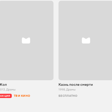
Жол
Казнь после смерти
2013
,
Драмы
1998
,
Драмы
ТВ И КИНО
БЕСПЛАТНО
АКЦИЯ