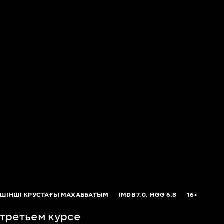
ҮШІНШІ КРУСТАҒЫ МАХАББАТЫМ
IMDB
7.0,
MGG
6.8
16+
 третьем курсе