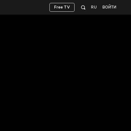
Free TV
RU
ВОЙТИ