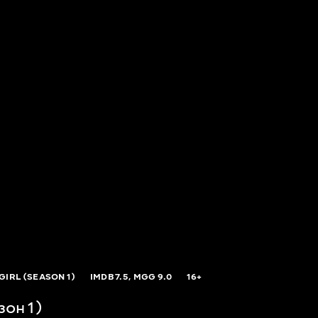
GIRL (SEASON 1)
IMDB
7.5,
MGG
9.0
16+
зон 1)