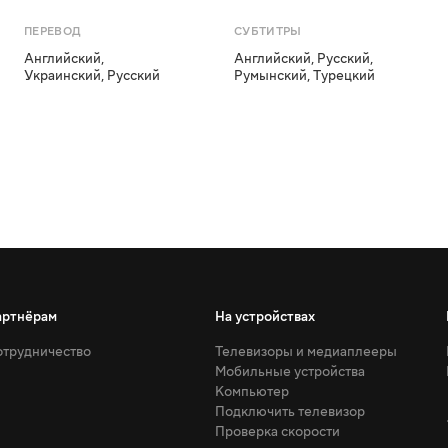
ПЕРЕВОД
СУБТИТРЫ
Английский
,
Английский
,
Русский
,
Украинский
,
Русский
Румынский
,
Турецкий
артнёрам
На устройствах
трудничество
Телевизоры и медиаплееры
Мобильные устройства
Компьютер
Подключить телевизор
Проверка скорости