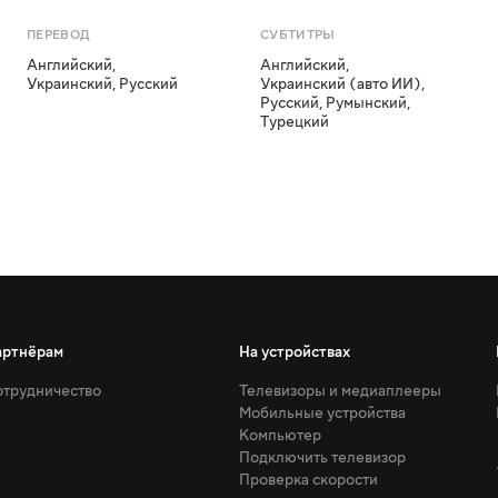
ПЕРЕВОД
СУБТИТРЫ
Английский
,
Английский
,
Украинский
,
Русский
Украинский (авто ИИ)
,
Русский
,
Румынский
,
Турецкий
артнёрам
На устройствах
трудничество
Телевизоры и медиаплееры
Мобильные устройства
Компьютер
Подключить телевизор
Проверка скорости