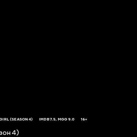
GIRL (SEASON 4)
IMDB
7.5,
MGG
9.0
16+
зон 4)