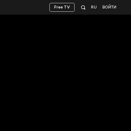
Free TV
RU
ВОЙТИ