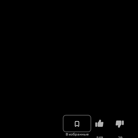
В избранные
549
29