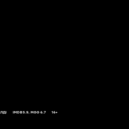
ЛДІ
IMDB
5.9,
MGG
6.7
16+