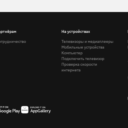
артнёрам
На устройствах
трудничество
Телевизоры и медиаплееры
Мобильные устройства
Компьютер
Подключить телевизор
Проверка скорости
интернета