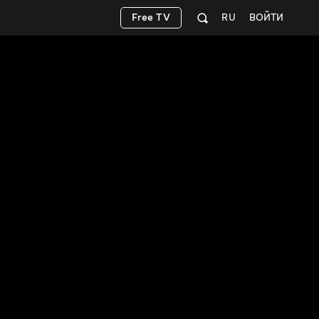
Free TV
RU
ВОЙТИ