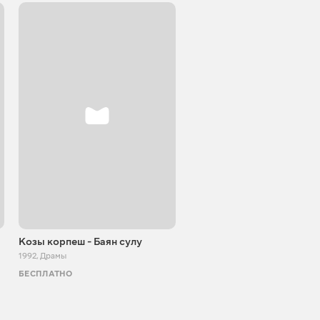
Козы корпеш - Баян сулу
Забудь обо мне
1992
,
Драмы
1993
,
Драмы
БЕСПЛАТНО
БЕСПЛАТНО