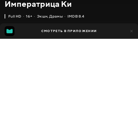
Императрица Ки
Full HD
16+
Экшн
,
Драмы
IMDB 8.4
IMDB
MGG
4 тыс.
СМОТРЕТЬ В ПРИЛОЖЕНИИ
218
8.4
7.5
Добавлено в избранное
ПОДЕЛИТЬСЯ
Ki Hwanghu
2013 - 2014
,
Южная Корея
Экшн
,
Драмы
,
Facebook
Исторические
,
Мелодрамы
ПЕРЕВОД
Скопировать ссылку
,
,
Украинский
Русский
Корейский
СУБТИТРЫ
,
Украинский (авто ИИ)
Русский
ДОСТУПНО
iOS,
Android,
Smart TV,
Консоли,
Медиа плеер