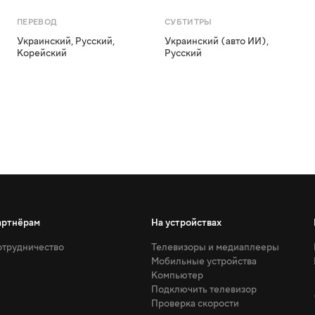
ПЕРЕВОД
СУБТИТРЫ
Украинский
,
Русский
,
Украинский (авто ИИ)
,
Корейский
Русский
артнёрам
На устройствах
трудничество
Телевизоры и медиаплееры
Мобильные устройства
Компьютер
Подключить телевизор
Проверка скорости