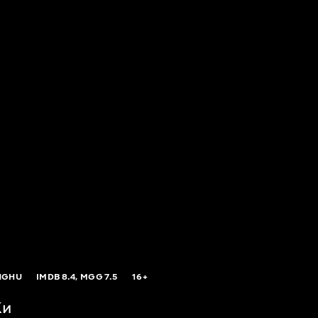
NGHU
IMDB
8.4,
MGG
7.5
16+
Ки