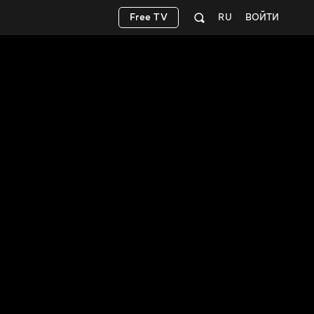
Free TV
RU
ВОЙТИ